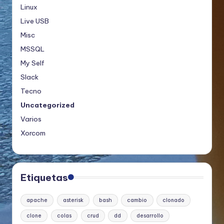
Linux
Live USB
Misc
MSSQL
My Self
Slack
Tecno
Uncategorized
Varios
Xorcom
Etiquetas
apache
asterisk
bash
cambio
clonado
clone
colas
crud
dd
desarrollo