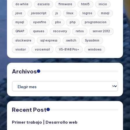
do while
escuela
firmware
html5
inicio
java
javascript
js
linux
logros
mssql
mysql
openfire
pbx
php
programacion
QNAP
queues
recovery
retos
server 2012
slackware
sql express
switch
Sysadmin
viostor
voicemail
VS-8148 Pro+
windows
Archivos
Archivos
Recent Post
Primer trabajo | Desarrollo web