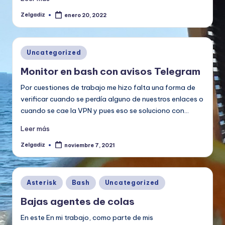
Zelgadiz
enero 20, 2022
Publicado
por
Publicado
Uncategorized
en
Monitor en bash con avisos Telegram
Por cuestiones de trabajo me hizo falta una forma de
verificar cuando se perdía alguno de nuestros enlaces o
cuando se cae la VPN y pues eso se soluciono con…
Leer más
Zelgadiz
noviembre 7, 2021
Publicado
por
Publicado
Asterisk
Bash
Uncategorized
en
Bajas agentes de colas
En este En mi trabajo, como parte de mis