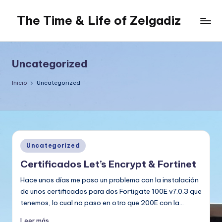
The Time & Life of Zelgadiz
Saltar
al
Living
contenido
The
Dream...
Uncategorized
Inicio
Uncategorized
Publicado
Uncategorized
en
Certificados Let’s Encrypt & Fortinet
Hace unos días me paso un problema con la instalación
de unos certificados para dos Fortigate 100E v7.0.3 que
tenemos, lo cual no paso en otro que 200E con la…
Leer más