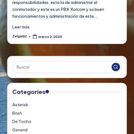
responsabilidades, esta la de administrar el
conmutador y este es un PBX Xorcom y su buen
funcionamientos y administración de este.…
Leer más
Zelgadiz
marzo 2, 2020
Publicado
por
Categories
Asterisk
Bash
De´Tocho
General