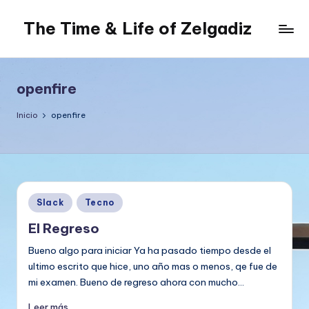
The Time & Life of Zelgadiz
Saltar
al
Living
contenido
The
Dream...
openfire
Inicio
openfire
Publicado
Slack
Tecno
en
El Regreso
Bueno algo para iniciar Ya ha pasado tiempo desde el
ultimo escrito que hice, uno año mas o menos, qe fue de
mi examen. Bueno de regreso ahora con mucho…
Leer más