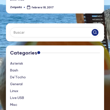
Zelgadiz
febrero 18, 2017
Publicado
por
Categories
Asterisk
Bash
De´Tocho
General
Linux
Live USB
Misc