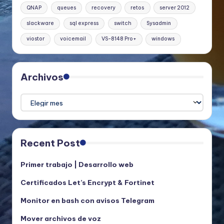
QNAP
queues
recovery
retos
server 2012
slackware
sql express
switch
Sysadmin
viostor
voicemail
VS-8148 Pro+
windows
Archivos
Archivos
Recent Post
Primer trabajo | Desarrollo web
Certificados Let’s Encrypt & Fortinet
Monitor en bash con avisos Telegram
Mover archivos de voz