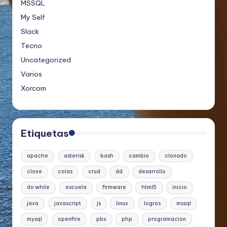
MSSQL
My Self
Slack
Tecno
Uncategorized
Varios
Xorcom
Etiquetas
apache
asterisk
bash
cambio
clonado
clone
colas
crud
dd
desarrollo
do while
escuela
firmware
html5
inicio
java
javascript
js
linux
logros
mssql
mysql
openfire
pbx
php
programacion