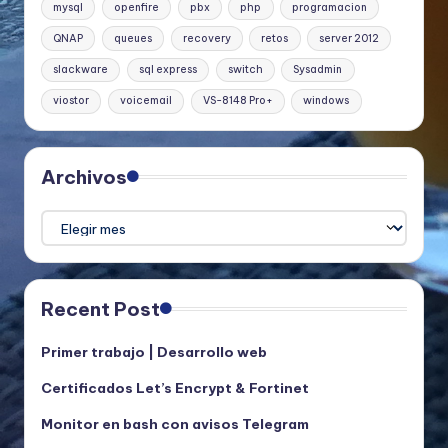
mysql
openfire
pbx
php
programacion
QNAP
queues
recovery
retos
server 2012
slackware
sql express
switch
Sysadmin
viostor
voicemail
VS-8148 Pro+
windows
Archivos
Archivos
Recent Post
Primer trabajo | Desarrollo web
Certificados Let’s Encrypt & Fortinet
Monitor en bash con avisos Telegram