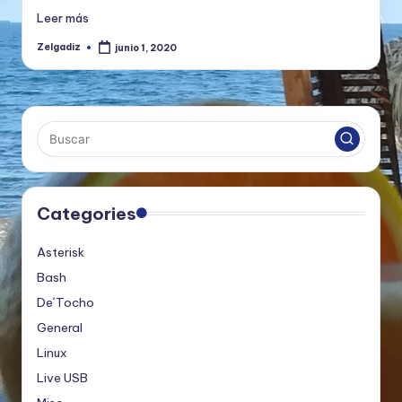
Leer más
Zelgadiz
junio 1, 2020
Publicado
por
Categories
Asterisk
Bash
De´Tocho
General
Linux
Live USB