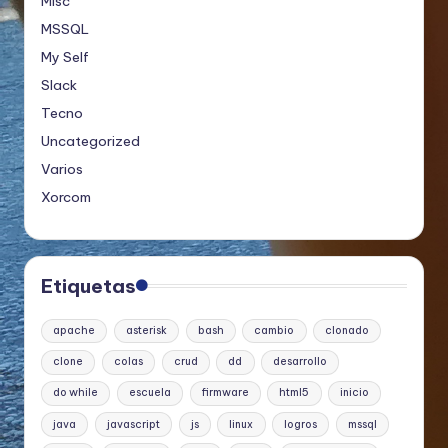
Misc
MSSQL
My Self
Slack
Tecno
Uncategorized
Varios
Xorcom
Etiquetas
apache
asterisk
bash
cambio
clonado
clone
colas
crud
dd
desarrollo
do while
escuela
firmware
html5
inicio
java
javascript
js
linux
logros
mssql