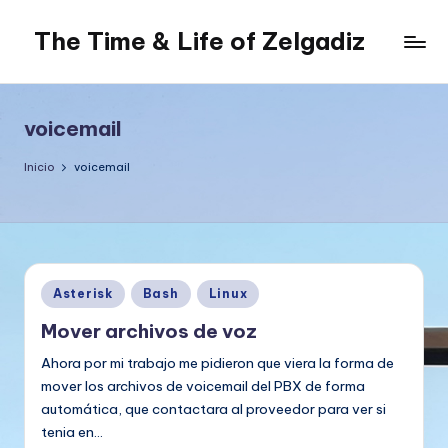
The Time & Life of Zelgadiz
Saltar
al
Living
contenido
The
Dream...
voicemail
Inicio
voicemail
Publicado
Asterisk
Bash
Linux
en
Mover archivos de voz
Ahora por mi trabajo me pidieron que viera la forma de
mover los archivos de voicemail del PBX de forma
automática, que contactara al proveedor para ver si
tenia en…