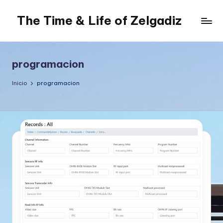
The Time & Life of Zelgadiz
Saltar
al
Living
contenido
The
Dream...
programacion
Inicio
programacion