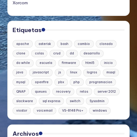
Xorcom
Etiquetas
apache
asterisk
bash
cambio
clonado
clone
colas
crud
dd
desarrollo
do while
escuela
firmware
html5
inicio
java
javascript
js
linux
logros
mssql
mysql
openfire
pbx
php
programacion
QNAP
queues
recovery
retos
server 2012
slackware
sql express
switch
Sysadmin
viostor
voicemail
VS-8148 Pro+
windows
Archivos