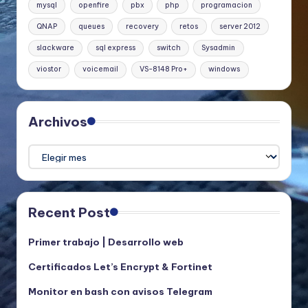
mysql
openfire
pbx
php
programacion
QNAP
queues
recovery
retos
server 2012
slackware
sql express
switch
Sysadmin
viostor
voicemail
VS-8148 Pro+
windows
Archivos
Archivos
Recent Post
Primer trabajo | Desarrollo web
Certificados Let’s Encrypt & Fortinet
Monitor en bash con avisos Telegram