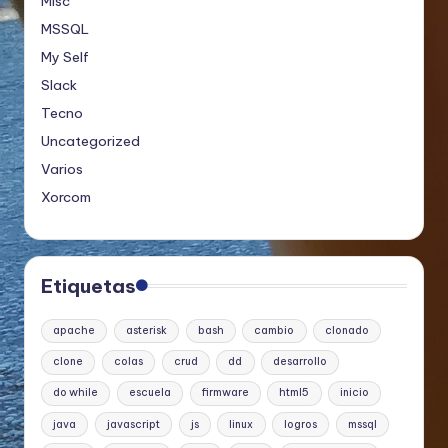
Misc
MSSQL
My Self
Slack
Tecno
Uncategorized
Varios
Xorcom
Etiquetas
apache
asterisk
bash
cambio
clonado
clone
colas
crud
dd
desarrollo
do while
escuela
firmware
html5
inicio
java
javascript
js
linux
logros
mssql