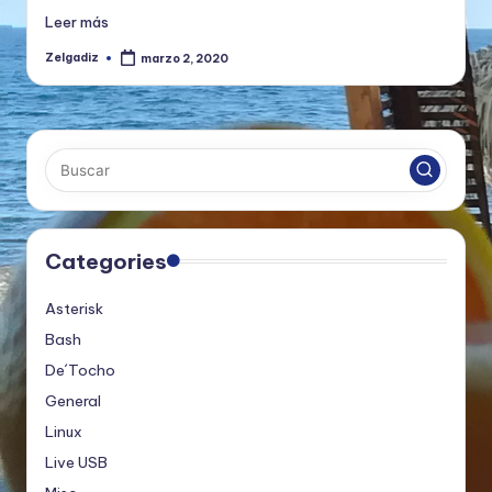
Leer más
Zelgadiz
marzo 2, 2020
Publicado
por
Categories
Asterisk
Bash
De´Tocho
General
Linux
Live USB