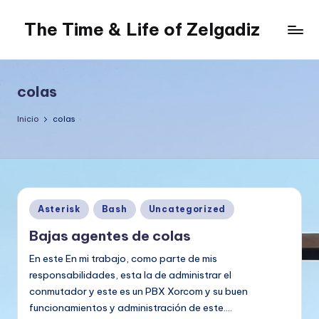
The Time & Life of Zelgadiz
Saltar
al
Living
contenido
The
Dream...
colas
Inicio
colas
Publicado
Asterisk
Bash
Uncategorized
en
Bajas agentes de colas
En este En mi trabajo, como parte de mis
responsabilidades, esta la de administrar el
conmutador y este es un PBX Xorcom y su buen
funcionamientos y administración de este.…