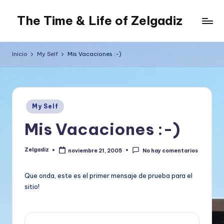
The Time & Life of Zelgadiz
Saltar
al
Living
contenido
The
Inicio
My Self
Mis Vacaciones :-)
Dream...
Publicado
My Self
en
Mis Vacaciones :-)
Zelgadiz
noviembre 21, 2005
No hay comentarios
Publicado
por
Que onda, este es el primer mensaje de prueba para el
sitio!