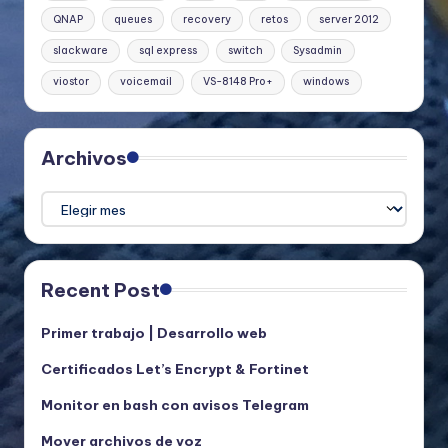
QNAP
queues
recovery
retos
server 2012
slackware
sql express
switch
Sysadmin
viostor
voicemail
VS-8148 Pro+
windows
Archivos
Archivos
Recent Post
Primer trabajo | Desarrollo web
Certificados Let’s Encrypt & Fortinet
Monitor en bash con avisos Telegram
Mover archivos de voz