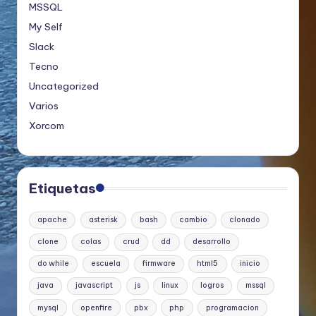
MSSQL
My Self
Slack
Tecno
Uncategorized
Varios
Xorcom
Etiquetas
apache
asterisk
bash
cambio
clonado
clone
colas
crud
dd
desarrollo
do while
escuela
firmware
html5
inicio
java
javascript
js
linux
logros
mssql
mysql
openfire
pbx
php
programacion