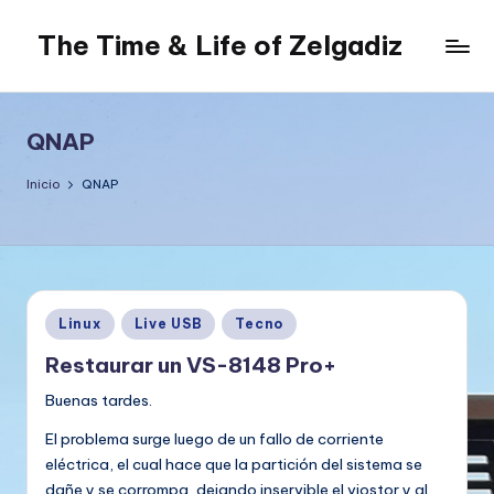
The Time & Life of Zelgadiz
Saltar
al
Living
contenido
The
Dream...
QNAP
Inicio
QNAP
Publicado
Linux
Live USB
Tecno
en
Restaurar un VS-8148 Pro+
Buenas tardes.
El problema surge luego de un fallo de corriente
eléctrica, el cual hace que la partición del sistema se
dañe y se corrompa, dejando inservible el viostor y al