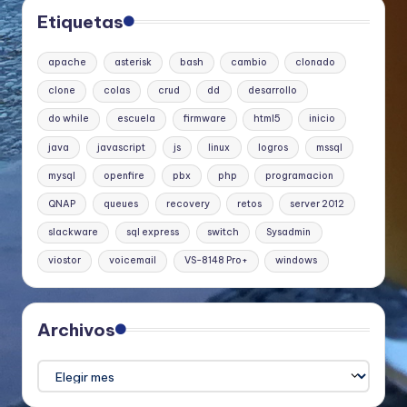
Etiquetas
apache
asterisk
bash
cambio
clonado
clone
colas
crud
dd
desarrollo
do while
escuela
firmware
html5
inicio
java
javascript
js
linux
logros
mssql
mysql
openfire
pbx
php
programacion
QNAP
queues
recovery
retos
server 2012
slackware
sql express
switch
Sysadmin
viostor
voicemail
VS-8148 Pro+
windows
Archivos
Archivos