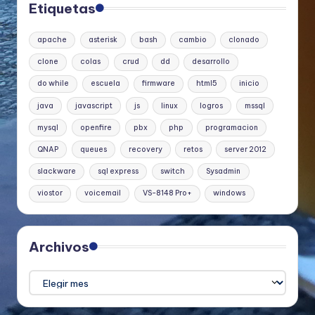
Etiquetas
apache
asterisk
bash
cambio
clonado
clone
colas
crud
dd
desarrollo
do while
escuela
firmware
html5
inicio
java
javascript
js
linux
logros
mssql
mysql
openfire
pbx
php
programacion
QNAP
queues
recovery
retos
server 2012
slackware
sql express
switch
Sysadmin
viostor
voicemail
VS-8148 Pro+
windows
Archivos
Archivos