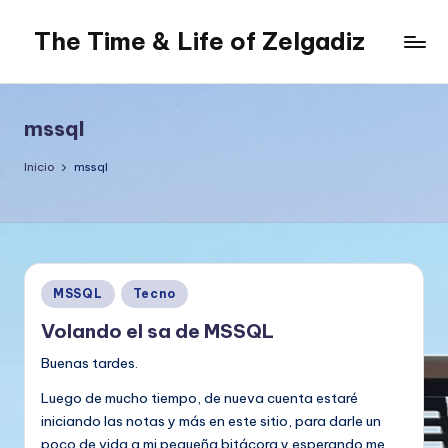
The Time & Life of Zelgadiz
Saltar
al
Living
contenido
The
Dream...
mssql
Inicio
mssql
Publicado
MSSQL
Tecno
en
Volando el sa de MSSQL
Buenas tardes.
Luego de mucho tiempo, de nueva cuenta estaré
iniciando las notas y más en este sitio, para darle un
poco de vida a mi pequeña bitácora y esperando me