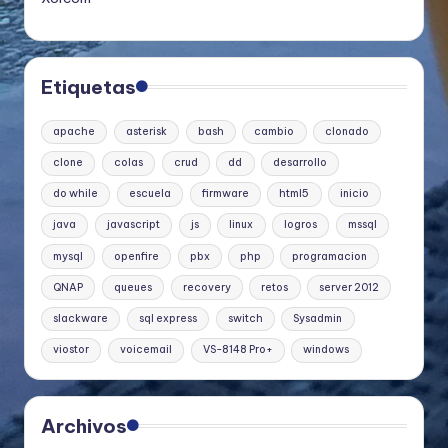
Etiquetas
apache
asterisk
bash
cambio
clonado
clone
colas
crud
dd
desarrollo
do while
escuela
firmware
html5
inicio
java
javascript
js
linux
logros
mssql
mysql
openfire
pbx
php
programacion
QNAP
queues
recovery
retos
server 2012
slackware
sql express
switch
Sysadmin
viostor
voicemail
VS-8148 Pro+
windows
Archivos