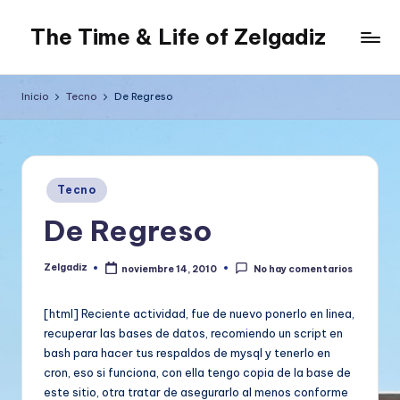
The Time & Life of Zelgadiz
Saltar
al
Living
contenido
The
Inicio
Tecno
De Regreso
Dream...
Publicado
Tecno
en
De Regreso
Zelgadiz
noviembre 14, 2010
No hay comentarios
Publicado
por
[html] Reciente actividad, fue de nuevo ponerlo en linea,
recuperar las bases de datos, recomiendo un script en
bash para hacer tus respaldos de mysql y tenerlo en
cron, eso si funciona, con ella tengo copia de la base de
este sitio, otra tratar de asegurarlo al menos conforme