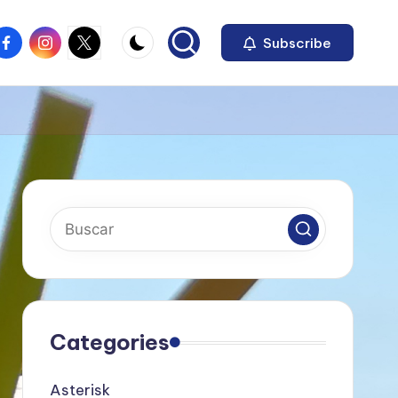
acebook
instagram
x
Subscribe
Categories
Asterisk