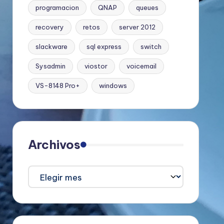
programacion
QNAP
queues
recovery
retos
server 2012
slackware
sql express
switch
Sysadmin
viostor
voicemail
VS-8148 Pro+
windows
Archivos
Archivos