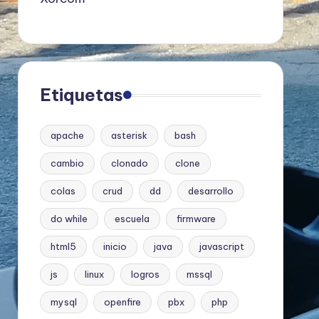
Etiquetas
apache
asterisk
bash
cambio
clonado
clone
colas
crud
dd
desarrollo
do while
escuela
firmware
html5
inicio
java
javascript
js
linux
logros
mssql
mysql
openfire
pbx
php