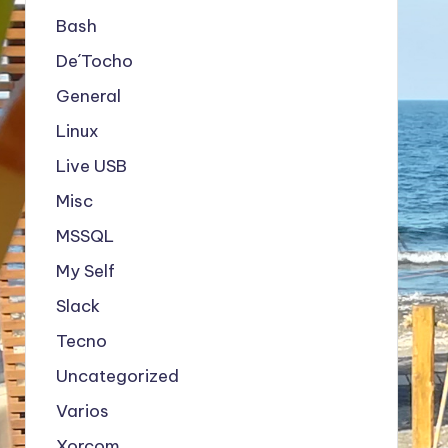
Bash
De´Tocho
General
Linux
Live USB
Misc
MSSQL
My Self
Slack
Tecno
Uncategorized
Varios
Xorcom