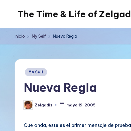
The Time & Life of Zelgad
Saltar
al
Living
contenido
The
Inicio
My Self
Nueva Regla
Dream...
Publicado
My Self
en
Nueva Regla
Zelgadiz
mayo 19, 2005
Publicado
por
Que onda, este es el primer mensaje de prueba p