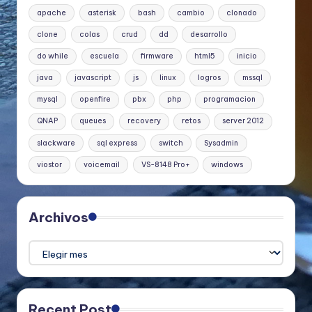
apache
asterisk
bash
cambio
clonado
clone
colas
crud
dd
desarrollo
do while
escuela
firmware
html5
inicio
java
javascript
js
linux
logros
mssql
mysql
openfire
pbx
php
programacion
QNAP
queues
recovery
retos
server 2012
slackware
sql express
switch
Sysadmin
viostor
voicemail
VS-8148 Pro+
windows
Archivos
Archivos
Recent Post