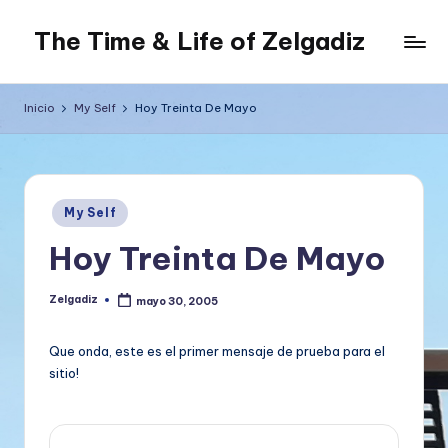
The Time & Life of Zelgadiz
Saltar
al
Living
contenido
The
Inicio
My Self
Hoy Treinta De Mayo
Dream...
Publicado
My Self
en
Hoy Treinta De Mayo
Zelgadiz
mayo 30, 2005
Publicado
por
Que onda, este es el primer mensaje de prueba para el
sitio!