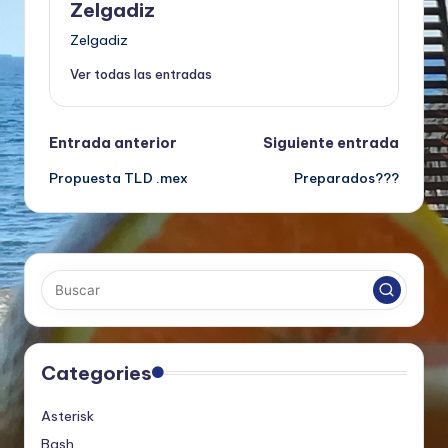
Zelgadiz
Zelgadiz
Ver todas las entradas
Navegación
Entrada anterior
Siguiente entrada
Propuesta TLD .mex
Preparados???
de
entradas
Categories
Asterisk
Bash